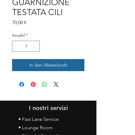
GUARNIZIONE
TESTATA CILI
Preis
70,00 €
Anzahl
*
In den Warenkorb
I nostri servizi
• Fast Lane Service
• Lounge Room