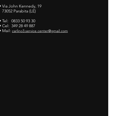
•
Via John Kennedy, 19
73052 Parabita (LE)
• Tel: 0833 50 93 30
• Cel: 349 28 49 887
• Mail:
carlino3.service.center@gmail.com