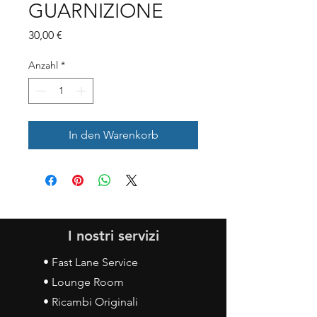
GUARNIZIONE
Preis
30,00 €
Anzahl
*
In den Warenkorb
I nostri servizi
• Fast Lane Service
• Lounge Room
• Ricambi Originali