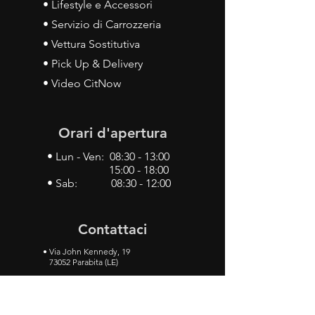
• Lifestyle e Accessori
• Servizio di Carrozzeria
• Vettura Sostitutiva
• Pick Up & Delivery
• Video CitNow
Orari d'apertura
• Lun - Ven: 08:30 - 13:00
15:00 - 18:00
• Sab: 08:30 - 12:00
Contattaci
•
Via John Kennedy, 19
73052 Parabita (LE)
• Tel:
0833 50 93 30
• Cel:
349 28 49 887
•
Mail:
carlino3.service.center@gmail.com