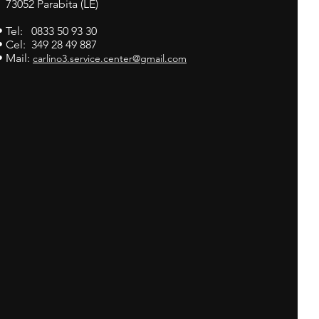
73052 Parabita (LE)
• Tel: 0833 50 93 30
• Cel: 349 28 49 887
• Mail:
carlino3.service.center@gmail.com