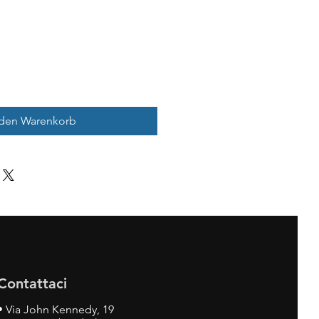
 den Warenkorb
Contattaci
•
Via John Kennedy, 19