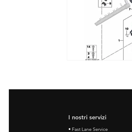
I nostri servizi
• Fast Lane Service