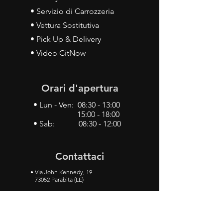
• Servizio di Carrozzeria
• Vettura Sostitutiva
• Pick Up & Delivery
• Video CitNow
Orari d'apertura
• Lun - Ven: 08:30 - 13:00
15:00 - 18:00
• Sab: 08:30 - 12:00
Contattaci
•
Via John Kennedy, 19
73052 Parabita (LE)
• Tel:
0833 50 93 30
• Cel:
349 28 49 887
•
Mail:
carlino3.service.center@gmail.com