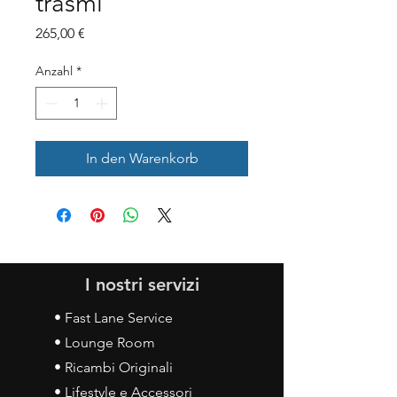
trasmi
Preis
265,00 €
Anzahl
*
In den Warenkorb
I nostri servizi
• Fast Lane Service
• Lounge Room
• Ricambi Originali
• Lifestyle e Accessori