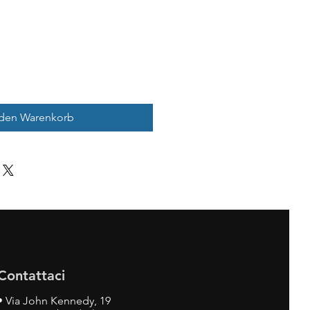
 den Warenkorb
Contattaci
•
Via John Kennedy, 19