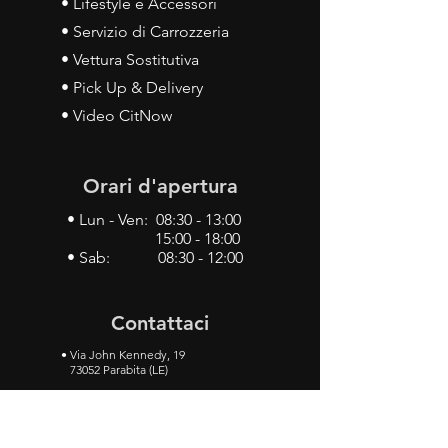
• Lifestyle e Accessori
• Servizio di Carrozzeria
• Vettura Sostitutiva
• Pick Up & Delivery
• Video CitNow
Orari d'apertura
• Lun - Ven: 08:30 - 13:00
15:00 - 18:00
• Sab: 08:30 - 12:00
Contattaci
•
Via John Kennedy, 19
73052 Parabita (LE)
• Tel:
0833 50 93 30
• Cel:
349 28 49 887
•
Mail:
carlino3.service.center@gmail.com