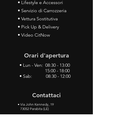
• Lifestyle e Accessori
• Servizio di Carrozzeria
• Vettura Sostitutiva
• Pick Up & Delivery
• Video CitNow
Orari d'apertura
• Lun - Ven: 08:30 - 13:00
15:00 - 18:00
• Sab: 08:30 - 12:00
Contattaci
•
Via John Kennedy, 19
73052 Parabita (LE)
• Tel:
0833 50 93 30
• Cel:
349 28 49 887
•