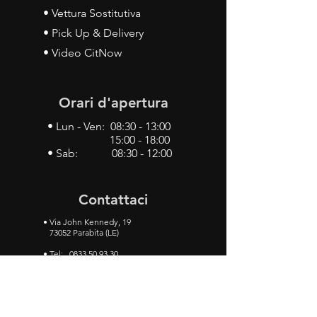
• Vettura Sostitutiva
• Pick Up & Delivery
• Video CitNow
Orari d'apertura
• Lun - Ven: 08:30 - 13:00
15:00 - 18:00
• Sab: 08:30 - 12:00
Contattaci
•
Via John Kennedy, 19
73052 Parabita (LE)
• Tel:
0833 50 93 30
• Cel:
349 28 49 887
•
Mail:
carlino3.service.center@gmail.com