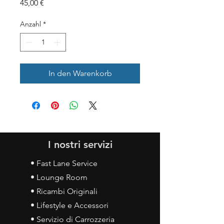
Preis
45,00 €
Anzahl
*
In den Warenkorb
I nostri servizi
• Fast Lane Service
• Lounge Room
• Ricambi Originali
• Lifestyle e Accessori
• Servizio di Carrozzeria