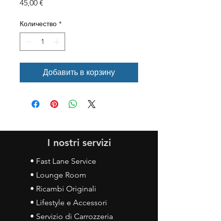
Цена
45,00 €
Количество
*
Добавить в корзину
I nostri servizi
• Fast Lane Service
• Lounge Room
• Ricambi Originali
• Lifestyle e Accessori
• Servizio di Carrozzeria