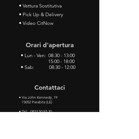
• Vettura Sostitutiva
• Pick Up & Delivery
• Video CitNow
Orari d'apertura
• Lun - Ven: 08:30 - 13:00
15:00 - 18:00
• Sab: 08:30 - 12:00
Contattaci
•
Via John Kennedy, 19
73052 Parabita (LE)
• Tel:
0833 50 93 30
• Cel:
349 28 49 887
•
Mail:
carlino3.service.center@gmail.com