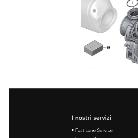
I nostri servizi
• Fast Lane Service