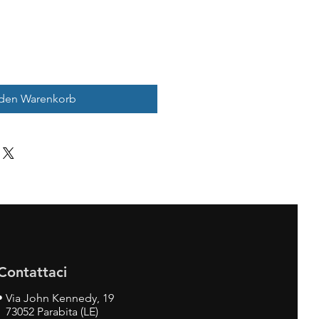
 den Warenkorb
Contattaci
•
Via John Kennedy, 19
73052 Parabita (LE)