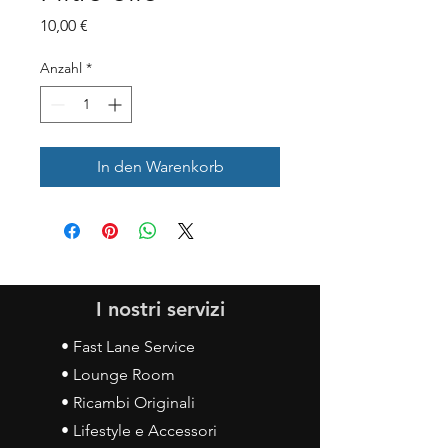
Preis
10,00 €
Anzahl
*
In den Warenkorb
I nostri servizi
• Fast Lane Service
• Lounge Room
• Ricambi Originali
• Lifestyle e Accessori