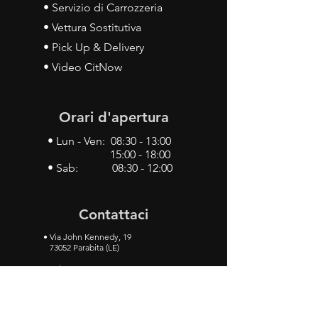
• Servizio di Carrozzeria
• Vettura Sostitutiva
• Pick Up & Delivery
• Video CitNow
Orari d'apertura
• Lun - Ven: 08:30 - 13:00
15:00 - 18:00
• Sab: 08:30 - 12:00
Contattaci
•
Via John Kennedy, 19
73052 Parabita (LE)
• Tel:
0833 50 93 30
• Cel:
349 28 49 887
•
Mail:
carlino3.service.center@gmail.com