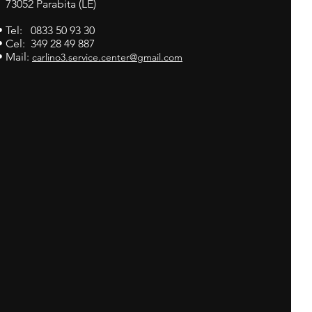
73052 Parabita (LE)
• Tel: 0833 50 93 30
• Cel: 349 28 49 887
• Mail:
carlino3.service.center@gmail.com