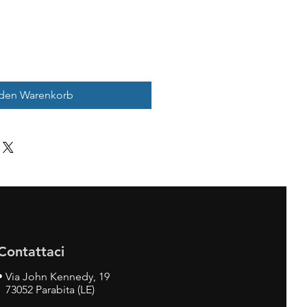
 den Warenkorb
Contattaci
•
Via John Kennedy, 19
73052 Parabita (LE)