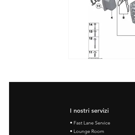
I nostri servizi
• Fast Lane Service
• Lounge Room