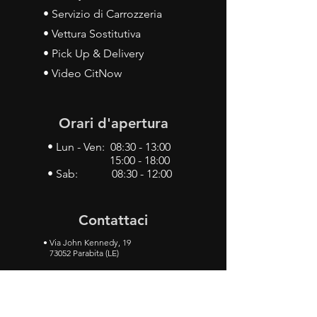
• Servizio di Carrozzeria
• Vettura Sostitutiva
• Pick Up & Delivery
• Video CitNow
Orari d'apertura
• Lun - Ven: 08:30 - 13:00
15:00 - 18:00
• Sab: 08:30 - 12:00
Contattaci
•
Via John Kennedy, 19
73052 Parabita (LE)
• Tel:
0833 50 93 30
• Cel:
349 28 49 887
•
Mail:
carlino3.service.center@gmail.com