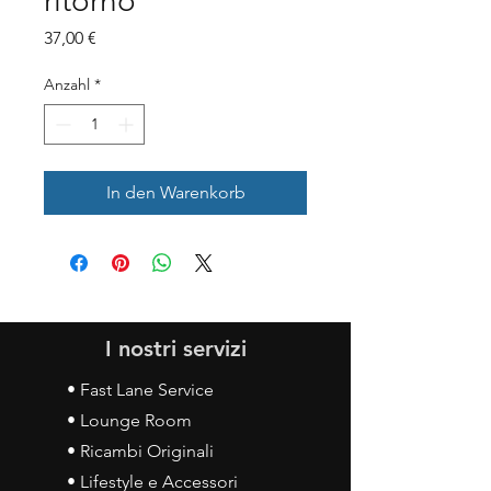
ritorno
Preis
37,00 €
Anzahl
*
In den Warenkorb
I nostri servizi
• Fast Lane Service
• Lounge Room
• Ricambi Originali
• Lifestyle e Accessori