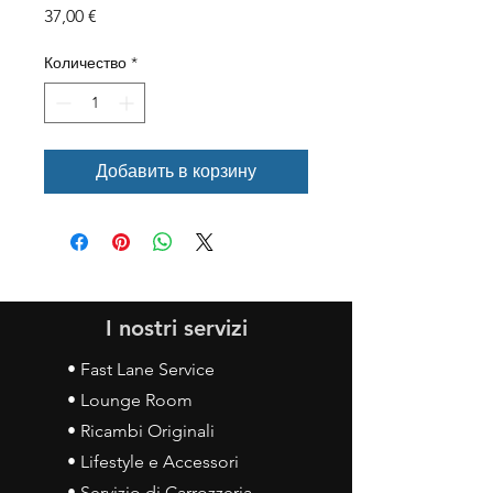
Цена
37,00 €
Количество
*
Добавить в корзину
I nostri servizi
• Fast Lane Service
• Lounge Room
• Ricambi Originali
• Lifestyle e Accessori
• Servizio di Carrozzeria