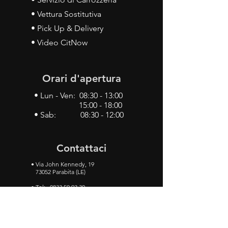
• Vettura Sostitutiva
• Pick Up & Delivery
• Video CitNow
Orari d'apertura
• Lun - Ven: 08:30 - 13:00
15:00 - 18:00
• Sab: 08:30 - 12:00
Contattaci
•
Via John Kennedy, 19
73052 Parabita (LE)
• Tel:
0833 50 93 30
• Cel:
349 28 49 887
•
Mail:
carlino3.service.center@gmail.com