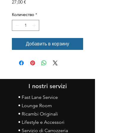
Цена
27,00 €
Количество
*
Добавить в корзину
I nostri servizi
• Fast Lane Service
• Lounge Room
• Ricambi Originali
• Lifestyle e Accessori
• Servizio di Carrozzeria