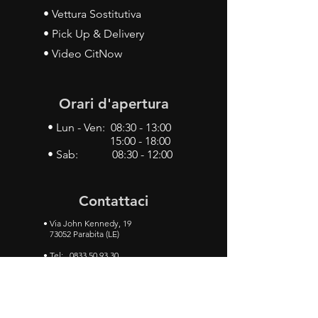
• Vettura Sostitutiva
• Pick Up & Delivery
• Video CitNow
Orari d'apertura
• Lun - Ven: 08:30 - 13:00
15:00 - 18:00
• Sab: 08:30 - 12:00
Contattaci
•
Via John Kennedy, 19
73052 Parabita (LE)
• Tel:
0833 50 93 30
• Cel:
349 28 49 887
•
Mail:
carlino3.service.center@gmail.com