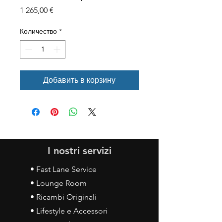
Цена
1 265,00 €
Количество
*
Добавить в корзину
I nostri servizi
• Fast Lane Service
• Lounge Room
• Ricambi Originali
• Lifestyle e Accessori