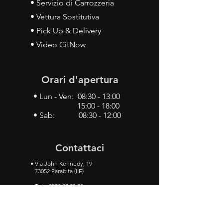
• Servizio di Carrozzeria
• Vettura Sostitutiva
• Pick Up & Delivery
• Video CitNow
Orari d'apertura
• Lun - Ven: 08:30 - 13:00
15:00 - 18:00
• Sab: 08:30 - 12:00
Contattaci
•
Via John Kennedy, 19
73052 Parabita (LE)
• Tel:
0833 50 93 30
• Cel:
349 28 49 887
•
Mail:
carlino3.service.center@gmail.com