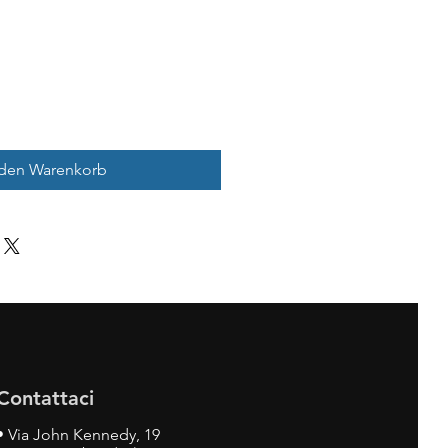
 den Warenkorb
Contattaci
•
Via John Kennedy, 19