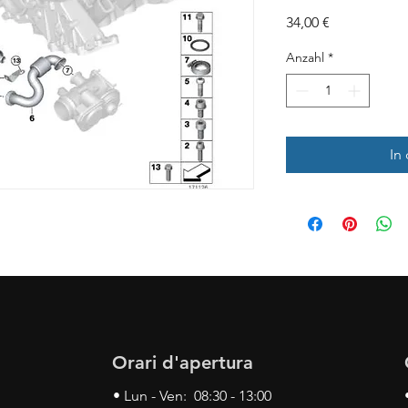
Preis
34,00 €
Anzahl
*
In
Orari d'apertura
• Lun - Ven: 08:30 - 13:00