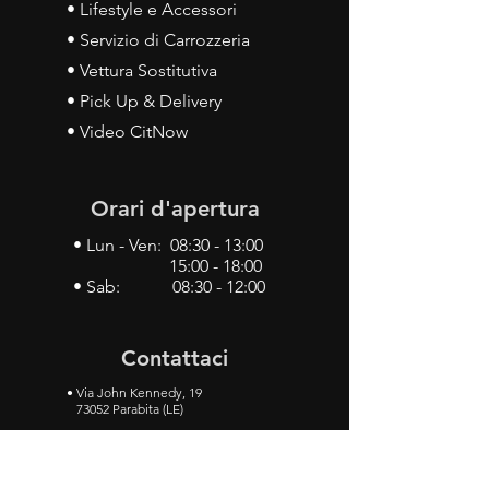
• Lifestyle e Accessori
• Servizio di Carrozzeria
• Vettura Sostitutiva
• Pick Up & Delivery
• Video CitNow
Orari d'apertura
• Lun - Ven: 08:30 - 13:00
15:00 - 18:00
• Sab: 08:30 - 12:00
Contattaci
•
Via John Kennedy, 19
73052 Parabita (LE)
• Tel:
0833 50 93 30
• Cel:
349 28 49 887
•