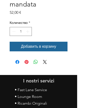
mandata
Цена
52,00 €
Количество
*
Добавить в корзину
I nostri servizi
• Fast Lane Service
• Lounge Room
• Ricambi Originali