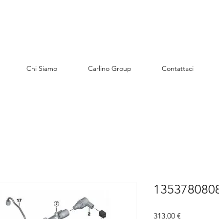
Chi Siamo
Carlino Group
Contattaci
13537808089
Preis
313,00 €