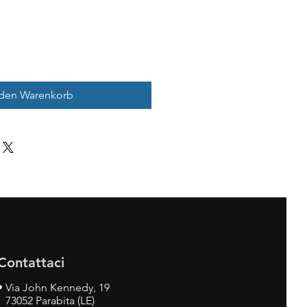
 den Warenkorb
Contattaci
•
Via John Kennedy, 19
73052 Parabita (LE)