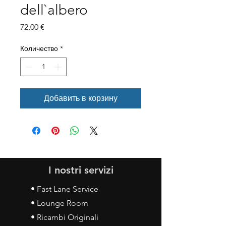
dell`albero
Цена
72,00 €
Количество
*
Добавить в корзину
I nostri servizi
• Fast Lane Service
• Lounge Room
• Ricambi Originali