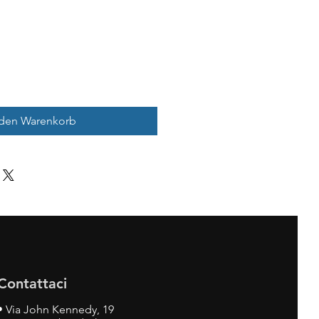
 den Warenkorb
Contattaci
•
Via John Kennedy, 19