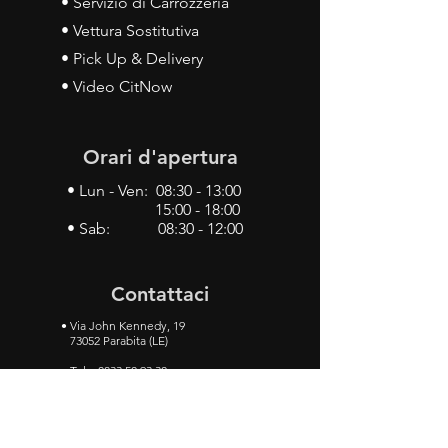
• Servizio di Carrozzeria
• Vettura Sostitutiva
• Pick Up & Delivery
• Video CitNow
Orari d'apertura
• Lun - Ven: 08:30 - 13:00
15:00 - 18:00
• Sab: 08:30 - 12:00
Contattaci
•
Via John Kennedy, 19
73052 Parabita (LE)
• Tel:
0833 50 93 30
• Cel:
349 28 49 887
•
Mail:
carlino3.service.center@gmail.com