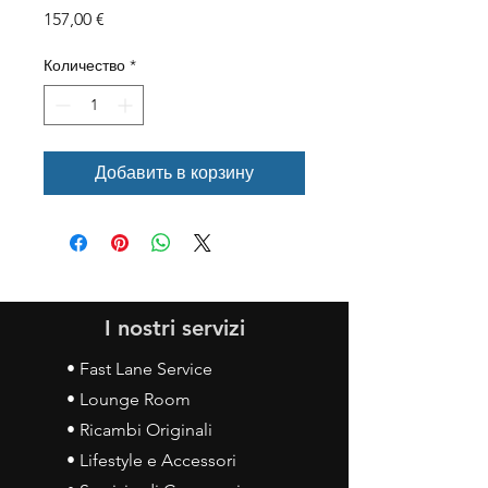
Цена
157,00 €
Количество
*
Добавить в корзину
I nostri servizi
• Fast Lane Service
• Lounge Room
• Ricambi Originali
• Lifestyle e Accessori