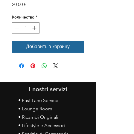
Цена
20,00 €
Количество
*
Добавить в корзину
I nostri servizi
• Fast Lane Service
• Lounge Room
• Ricambi Originali
• Lifestyle e Accessori
• Servizio di Carrozzeria