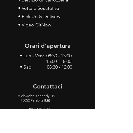
• Vettura Sostitutiva
• Pick Up & Delivery
• Video CitNow
Orari d'apertura
• Lun - Ven: 08:30 - 13:00
15:00 - 18:00
• Sab: 08:30 - 12:00
Contattaci
•
Via John Kennedy, 19
73052 Parabita (LE)
• Tel:
0833 50 93 30
• Cel:
349 28 49 887
•
Mail:
carlino3.service.center@gmail.com