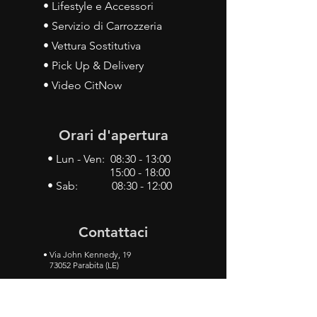
• Lifestyle e Accessori
• Servizio di Carrozzeria
• Vettura Sostitutiva
• Pick Up & Delivery
• Video CitNow
Orari d'apertura
• Lun - Ven: 08:30 - 13:00
15:00 - 18:00
• Sab: 08:30 - 12:00
Contattaci
•
Via John Kennedy, 19
73052 Parabita (LE)
• Tel:
0833 50 93 30
• Cel:
349 28 49 887
•