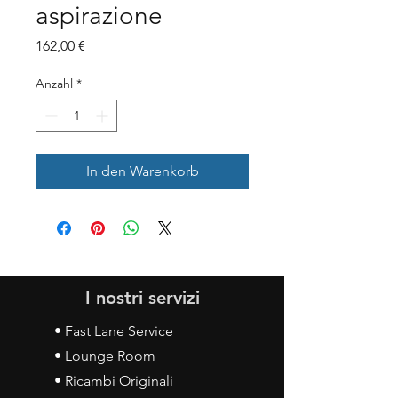
aspirazione
Preis
162,00 €
Anzahl
*
In den Warenkorb
I nostri servizi
• Fast Lane Service
• Lounge Room
• Ricambi Originali