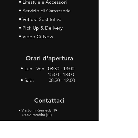
• Lifestyle e Accessori
• Servizio di Carrozzeria
• Vettura Sostitutiva
• Pick Up & Delivery
• Video CitNow
Orari d'apertura
• Lun - Ven: 08:30 - 13:00
15:00 - 18:00
• Sab: 08:30 - 12:00
Contattaci
•
Via John Kennedy, 19
73052 Parabita (LE)
• Tel:
0833 50 93 30
• Cel:
349 28 49 887
•
Mail:
carlino3.service.center@gmail.com