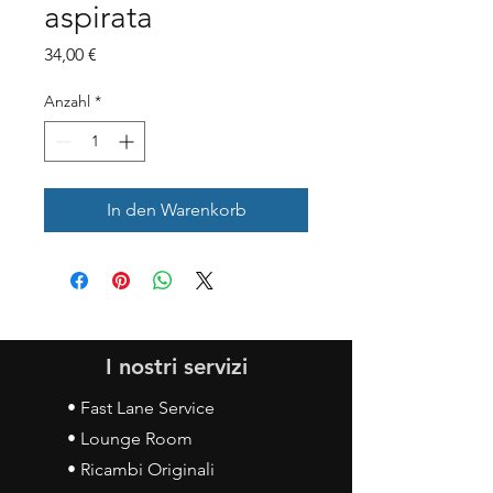
aspirata
Preis
34,00 €
Anzahl
*
In den Warenkorb
I nostri servizi
• Fast Lane Service
• Lounge Room
• Ricambi Originali