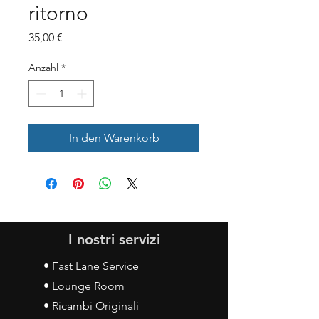
ritorno
Preis
35,00 €
Anzahl
*
In den Warenkorb
I nostri servizi
• Fast Lane Service
• Lounge Room
• Ricambi Originali