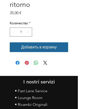
ritorno
Цена
35,00 €
Количество
*
Добавить в корзину
I nostri servizi
• Fast Lane Service
• Lounge Room
• Ricambi Originali