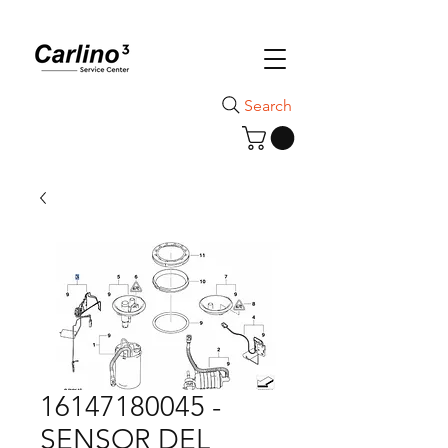
Search
16147180045 -
SENSOR DEL