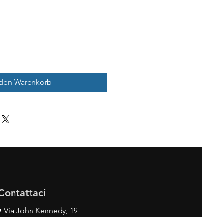
 den Warenkorb
Contattaci
•
Via John Kennedy, 19