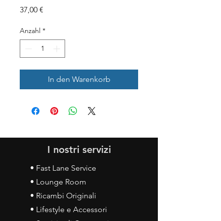
Preis
37,00 €
Anzahl
*
In den Warenkorb
I nostri servizi
• Fast Lane Service
• Lounge Room
• Ricambi Originali
• Lifestyle e Accessori