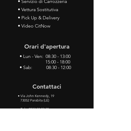
• Servizio di Carrozzeria
• Vettura Sostitutiva
• Pick Up & Delivery
• Video CitNow
Orari d'apertura
• Lun - Ven: 08:30 - 13:00
15:00 - 18:00
• Sab: 08:30 - 12:00
Contattaci
•
Via John Kennedy, 19
73052 Parabita (LE)
• Tel:
0833 50 93 30
• Cel:
349 28 49 887
•
Mail:
carlino3.service.center@gmail.com