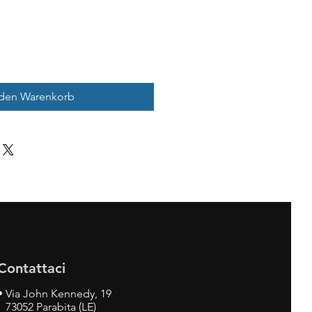
 den Warenkorb
Contattaci
•
Via John Kennedy, 19
73052 Parabita (LE)