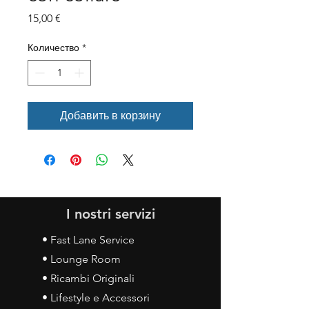
Цена
15,00 €
Количество
*
Добавить в корзину
I nostri servizi
• Fast Lane Service
• Lounge Room
• Ricambi Originali
• Lifestyle e Accessori