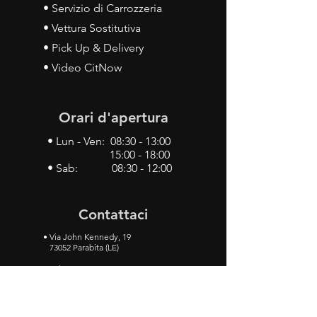
• Servizio di Carrozzeria
• Vettura Sostitutiva
• Pick Up & Delivery
• Video CitNow
Orari d'apertura
• Lun - Ven: 08:30 - 13:00
15:00 - 18:00
• Sab: 08:30 - 12:00
Contattaci
•
Via John Kennedy, 19
73052 Parabita (LE)
• Tel:
0833 50 93 30
• Cel:
349 28 49 887
•
Mail:
carlino3.service.center@gmail.com