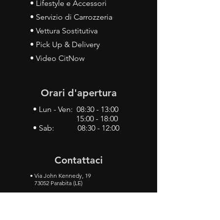
• Lifestyle e Accessori
• Servizio di Carrozzeria
• Vettura Sostitutiva
• Pick Up & Delivery
• Video CitNow
Orari d'apertura
• Lun - Ven: 08:30 - 13:00
15:00 - 18:00
• Sab: 08:30 - 12:00
Contattaci
•
Via John Kennedy, 19
73052 Parabita (LE)
• Tel:
0833 50 93 30
• Cel:
349 28 49 887
•
Mail:
carlino3.service.center@gmail.com