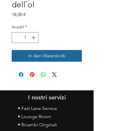
dell`ol
Preis
18,00 €
Anzahl
*
In den Warenkorb
I nostri servizi
• Fast Lane Service
• Lounge Room
• Ricambi Originali