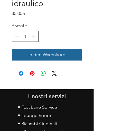
idraulico
Preis
35,00 €
Anzahl
*
In den Warenkorb
I nostri servizi
• Fast Lane Service
• Lounge Room
• Ricambi Originali