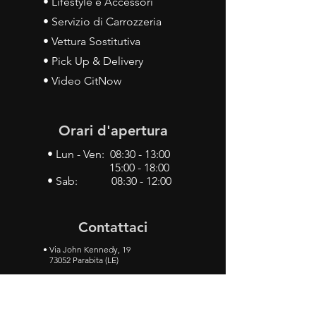
• Lifestyle e Accessori
• Servizio di Carrozzeria
• Vettura Sostitutiva
• Pick Up & Delivery
• Video CitNow
Orari d'apertura
• Lun - Ven: 08:30 - 13:00
15:00 - 18:00
• Sab: 08:30 - 12:00
Contattaci
•
Via John Kennedy, 19
73052 Parabita (LE)
• Tel:
0833 50 93 30
• Cel:
349 28 49 887
•
Mail:
carlino3.service.center@gmail.com