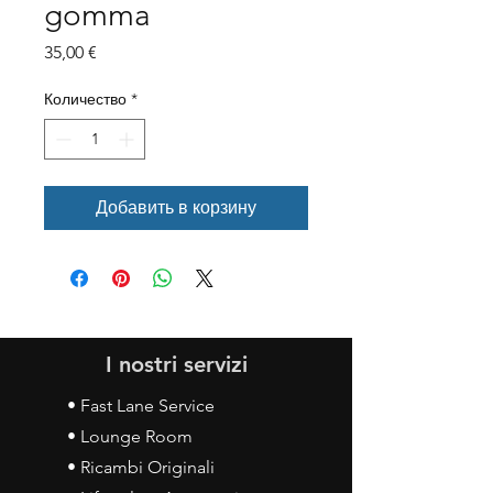
gomma
Цена
35,00 €
Количество
*
Добавить в корзину
I nostri servizi
• Fast Lane Service
• Lounge Room
• Ricambi Originali