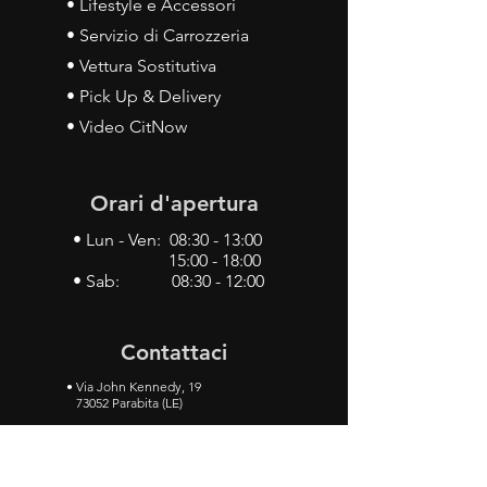
• Lifestyle e Accessori
• Servizio di Carrozzeria
• Vettura Sostitutiva
• Pick Up & Delivery
• Video CitNow
Orari d'apertura
• Lun - Ven: 08:30 - 13:00
15:00 - 18:00
• Sab: 08:30 - 12:00
Contattaci
•
Via John Kennedy, 19
73052 Parabita (LE)
• Tel:
0833 50 93 30
• Cel:
349 28 49 887
•
Mail:
carlino3.service.center@gmail.com