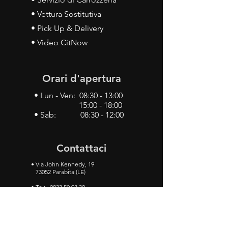
• Vettura Sostitutiva
• Pick Up & Delivery
• Video CitNow
Orari d'apertura
• Lun - Ven: 08:30 - 13:00
15:00 - 18:00
• Sab: 08:30 - 12:00
Contattaci
•
Via John Kennedy, 19
73052 Parabita (LE)
• Tel:
0833 50 93 30
• Cel:
349 28 49 887
•
Mail:
carlino3.service.center@gmail.com