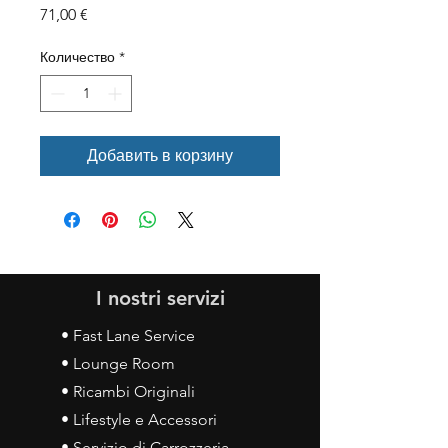
Цена
71,00 €
Количество
*
Добавить в корзину
I nostri servizi
• Fast Lane Service
• Lounge Room
• Ricambi Originali
• Lifestyle e Accessori
• Servizio di Carrozzeria