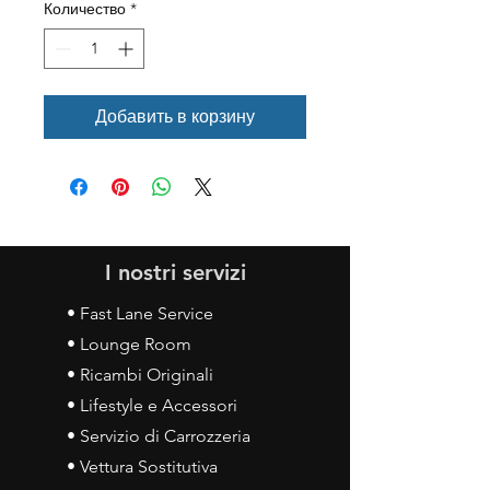
Количество
*
Добавить в корзину
I nostri servizi
• Fast Lane Service
• Lounge Room
• Ricambi Originali
• Lifestyle e Accessori
• Servizio di Carrozzeria
• Vettura Sostitutiva