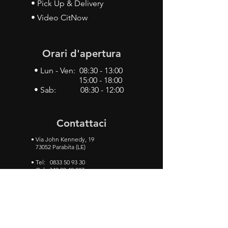
• Pick Up & Delivery
• Video CitNow
Orari d'apertura
• Lun - Ven: 08:30 - 13:00
15:00 - 18:00
• Sab: 08:30 - 12:00
Contattaci
•
Via John Kennedy, 19
73052 Parabita (LE)
• Tel:
0833 50 93 30
• Cel:
349 28 49 887
•
Mail:
carlino3.service.center@gmail.com