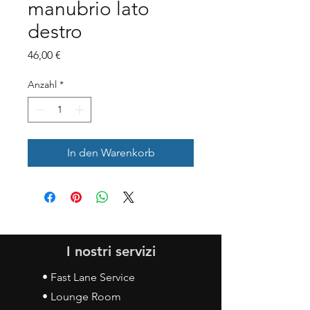
manubrio lato
destro
Preis
46,00 €
Anzahl
*
In den Warenkorb
I nostri servizi
• Fast Lane Service
• Lounge Room