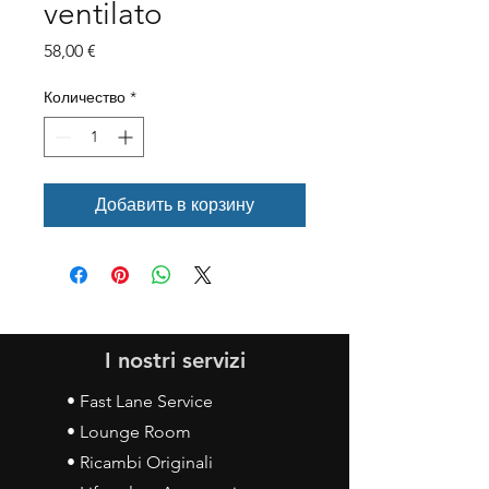
ventilato
Цена
58,00 €
Количество
*
Добавить в корзину
I nostri servizi
• Fast Lane Service
• Lounge Room
• Ricambi Originali