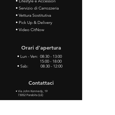
• Lifestyle e Accessori
• Servizio di Carrozzeria
• Vettura Sostitutiva
• Pick Up & Delivery
• Video CitNow
Orari d'apertura
• Lun - Ven: 08:30 - 13:00
15:00 - 18:00
• Sab: 08:30 - 12:00
Contattaci
•
Via John Kennedy, 19
73052 Parabita (LE)
• Tel:
0833 50 93 30
• Cel:
349 28 49 887
•
Mail:
carlino3.service.center@gmail.com