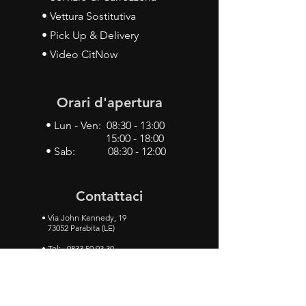
• Vettura Sostitutiva
• Pick Up & Delivery
• Video CitNow
Orari d'apertura
• Lun - Ven: 08:30 - 13:00
15:00 - 18:00
• Sab: 08:30 - 12:00
Contattaci
•
Via John Kennedy, 19
73052 Parabita (LE)
• Tel:
0833 50 93 30
• Cel:
349 28 49 887
•
Mail:
carlino3.service.center@gmail.com