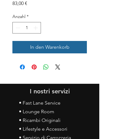
Preis
83,00 €
Anzahl
*
In den Warenkorb
I nostri servizi
• Fast Lane Service
• Lounge Room
• Ricambi Originali
• Lifestyle e Accessori
• Servizio di Carrozzeria