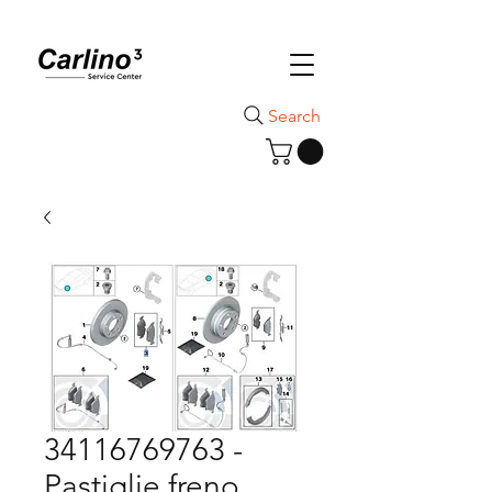
Search
34116769763 -
Pastiglie freno