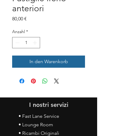
anteriori
Preis
80,00 €
Anzahl
*
In den Warenkorb
I nostri servizi
• Fast Lane Service
• Lounge Room
• Ricambi Originali