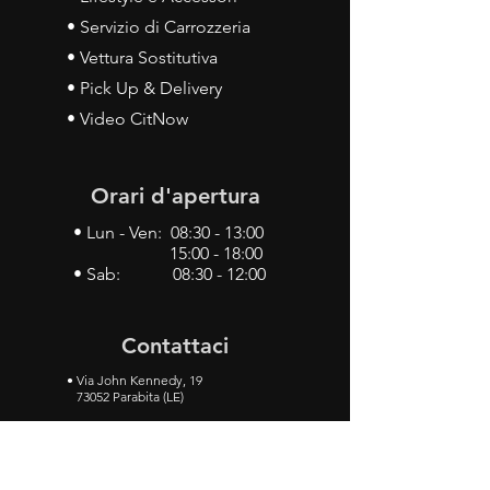
• Servizio di Carrozzeria
• Vettura Sostitutiva
• Pick Up & Delivery
• Video CitNow
Orari d'apertura
• Lun - Ven: 08:30 - 13:00
15:00 - 18:00
• Sab: 08:30 - 12:00
Contattaci
•
Via John Kennedy, 19
73052 Parabita (LE)
• Tel:
0833 50 93 30
• Cel:
349 28 49 887
•
Mail:
carlino3.service.center@gmail.com