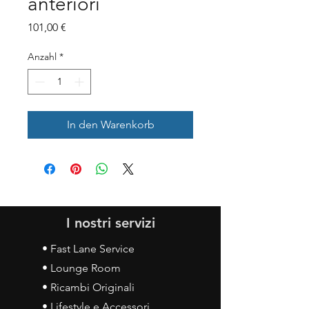
anteriori
Preis
101,00 €
Anzahl
*
In den Warenkorb
I nostri servizi
• Fast Lane Service
• Lounge Room
• Ricambi Originali
• Lifestyle e Accessori