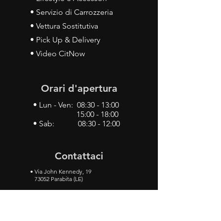
• Servizio di Carrozzeria
• Vettura Sostitutiva
• Pick Up & Delivery
• Video CitNow
Orari d'apertura
• Lun - Ven: 08:30 - 13:00
15:00 - 18:00
• Sab: 08:30 - 12:00
Contattaci
•
Via John Kennedy, 19
73052 Parabita (LE)
• Tel:
0833 50 93 30
• Cel:
349 28 49 887
•
Mail:
carlino3.service.center@gmail.com