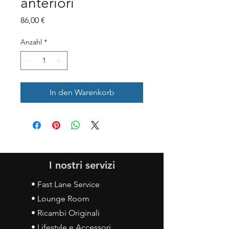
anteriori
Preis
86,00 €
Anzahl
*
In den Warenkorb
I nostri servizi
• Fast Lane Service
• Lounge Room
• Ricambi Originali
• Lifestyle e Accessori