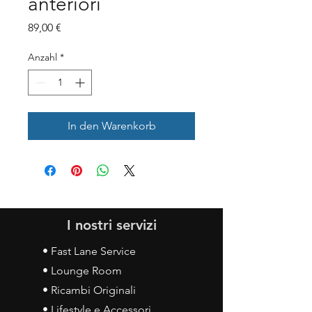
anteriori
Preis
89,00 €
Anzahl
*
In den Warenkorb
I nostri servizi
• Fast Lane Service
• Lounge Room
• Ricambi Originali
• Lifestyle e Accessori