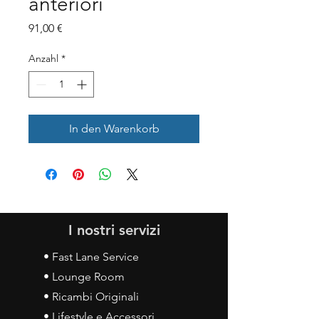
anteriori
Preis
91,00 €
Anzahl
*
In den Warenkorb
I nostri servizi
• Fast Lane Service
• Lounge Room
• Ricambi Originali
• Lifestyle e Accessori