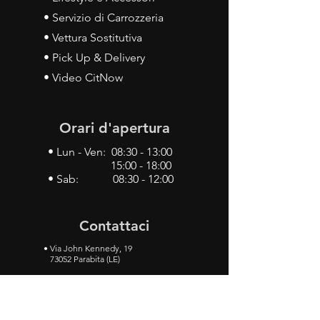
• Servizio di Carrozzeria
• Vettura Sostitutiva
• Pick Up & Delivery
• Video CitNow
Orari d'apertura
• Lun - Ven: 08:30 - 13:00
15:00 - 18:00
• Sab: 08:30 - 12:00
Contattaci
•
Via John Kennedy, 19
73052 Parabita (LE)
• Tel:
0833 50 93 30
• Cel:
349 28 49 887
•
Mail:
carlino3.service.center@gmail.com