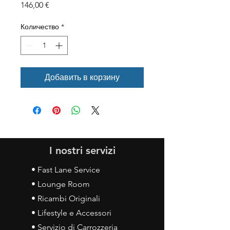
Цена
146,00 €
Количество
*
Добавить в корзину
I nostri servizi
• Fast Lane Service
• Lounge Room
• Ricambi Originali
• Lifestyle e Accessori
• Servizio di Carrozzeria