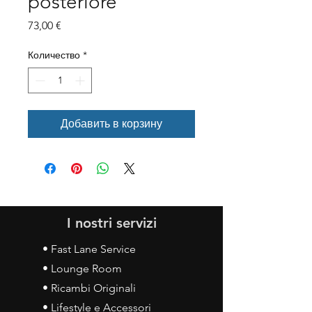
posteriore
Цена
73,00 €
Количество
*
Добавить в корзину
I nostri servizi
• Fast Lane Service
• Lounge Room
• Ricambi Originali
• Lifestyle e Accessori