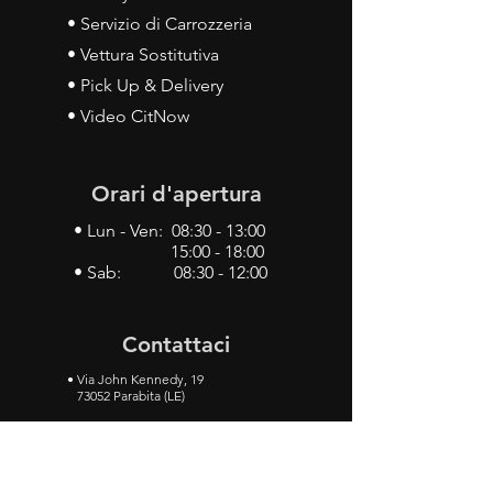
• Servizio di Carrozzeria
• Vettura Sostitutiva
• Pick Up & Delivery
• Video CitNow
Orari d'apertura
• Lun - Ven: 08:30 - 13:00
15:00 - 18:00
• Sab: 08:30 - 12:00
Contattaci
•
Via John Kennedy, 19
73052 Parabita (LE)
• Tel:
0833 50 93 30
• Cel:
349 28 49 887
•
Mail:
carlino3.service.center@gmail.com