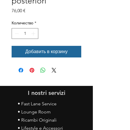
posteriori
Цена
76,00 €
Количество
*
Добавить в корзину
I nostri servizi
• Fast Lane Service
• Lounge Room
• Ricambi Originali
• Lifestyle e Accessori