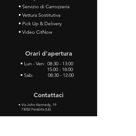
• Servizio di Carrozzeria
• Vettura Sostitutiva
• Pick Up & Delivery
• Video CitNow
Orari d'apertura
• Lun - Ven: 08:30 - 13:00
15:00 - 18:00
• Sab: 08:30 - 12:00
Contattaci
•
Via John Kennedy, 19
73052 Parabita (LE)
• Tel:
0833 50 93 30
• Cel:
349 28 49 887
•
Mail:
carlino3.service.center@gmail.com